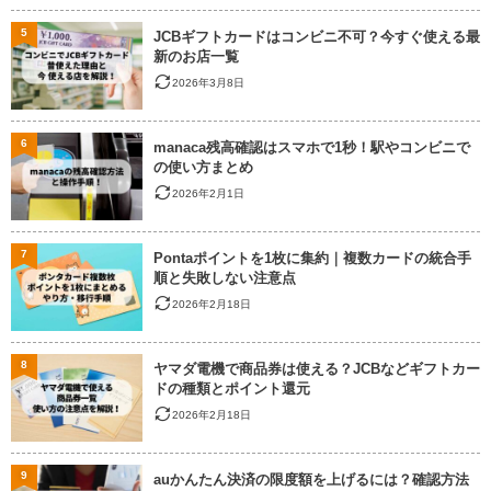
5
JCBギフトカードはコンビニ不可？今すぐ使える最
新のお店一覧
2026年3月8日
6
manaca残高確認はスマホで1秒！駅やコンビニで
の使い方まとめ
2026年2月1日
7
Pontaポイントを1枚に集約｜複数カードの統合手
順と失敗しない注意点
2026年2月18日
8
ヤマダ電機で商品券は使える？JCBなどギフトカー
ドの種類とポイント還元
2026年2月18日
9
auかんたん決済の限度額を上げるには？確認方法