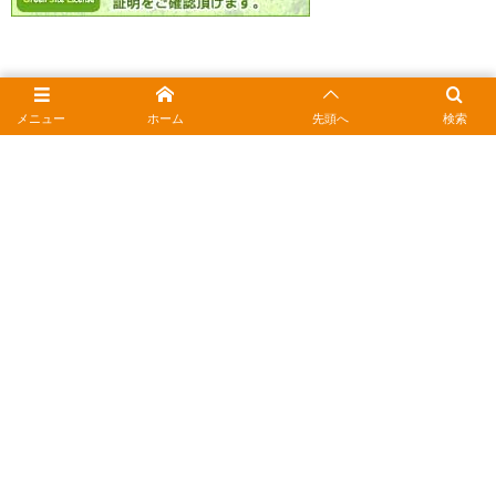
メニュー
ホーム
先頭へ
検索
1
au PAYの請求409円は何？旧かんたん決済を止め
てお財布スッキリ
2026年7月11日
2
JCBギフトカードをお得に使う｜おつりの疑問と安
く買うコツ
2026年2月15日