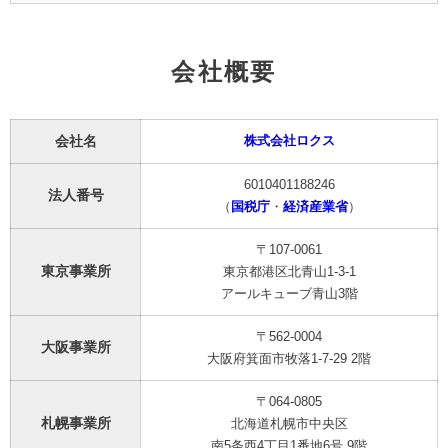
会社概要
会社名
株式会社ロクス
6010401188246
法人番号
（
国税庁
・
経済産業省
）
〒107-0061
東京事業所
東京都港区北青山1-3-1
アールキューブ青山3階
〒562-0004
大阪事業所
大阪府箕面市牧落1-7-29 2階
〒064-0805
札幌事業所
北海道札幌市中央区
南5条西4丁目1番地6号 9階