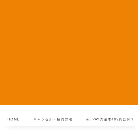
HOME
キャンセル・解約方法
au PAYの請求409円は