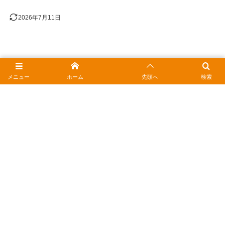
2026年7月11日
メニュー
ホーム
先頭へ
検索
1
au PAYの請求409円は何？旧かんたん決済を止め
てお財布スッキリ
2026年7月11日
2
JCBギフトカードをお得に使う｜おつりの疑問と安
く買うコツ
2026年2月15日
3
ポンタカードの住所変更はどこでする？Webや電