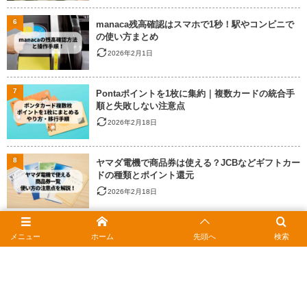
6
manaca残高確認はスマホで1秒！駅やコンビニで
の使い方まとめ
2026年2月1日
7
Pontaポイントを1枚に集約｜複数カードの統合手
順と失敗しない注意点
2026年2月18日
8
ヤマダ電機で商品券は使える？JCBなどギフトカー
ドの種類とポイント還元
2026年2月18日
9
auかんたん決済の限度額を上げるには？確認方法
メニュー
ホーム
先頭へ
検索
と上限変更の手順
2026年2月18日
10
マナカの残高確認ガイド｜スマホをかざすだけ！