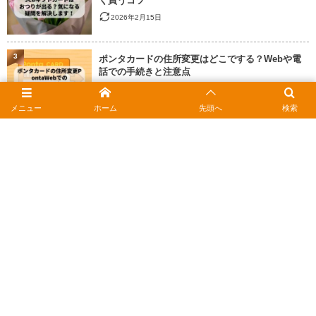
く買うコツ
2026年2月15日
3
ポンタカードの住所変更はどこでする？Webや電
話での手続きと注意点
2026年2月17日
メニュー
ホーム
先頭へ
検索
4
クレジットカード解約済みか確認する方法｜使え
ない原因と対処法
2026年2月15日
5
JCBギフトカードはコンビニ不可？今すぐ使える最
新のお店一覧
2026年3月8日
6
manaca残高確認はスマホで1秒！駅やコンビニで
の使い方まとめ
2026年2月1日