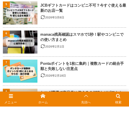
5
JCBギフトカードはコンビニ不可？今すぐ使える最
新のお店一覧
2026年3月8日
6
manaca残高確認はスマホで1秒！駅やコンビニで
の使い方まとめ
2026年2月1日
7
Pontaポイントを1枚に集約｜複数カードの統合手
順と失敗しない注意点
2026年2月18日
8
ヤマダ電機で商品券は使える？JCBなどギフトカー
ドの種類とポイント還元
メニュー
ホーム
先頭へ
検索
2026年2月18日
9
auかんたん決済の限度額を上げるには？確認方法
と上限変更の手順