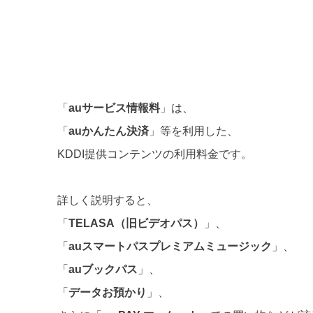
「
auサービス情報料
」は、
「
auかんたん決済
」等を利用した、
KDDI提供コンテンツの利用料金です。
詳しく説明すると、
「
TELASA（旧ビデオパス）
」、
「
auスマートパスプレミアムミュージック
」、
「
auブックパス
」、
「
データお預かり
」、