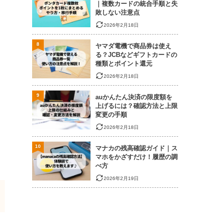
｜複数カードの統合手順と失
敗しない注意点
2026年2月18日
8
ヤマダ電機で商品券は使え
る？JCBなどギフトカードの
種類とポイント還元
2026年2月18日
9
auかんたん決済の限度額を
上げるには？確認方法と上限
変更の手順
2026年2月18日
10
マナカの残高確認ガイド｜ス
マホをかざすだけ！履歴の調
べ方
2026年2月19日