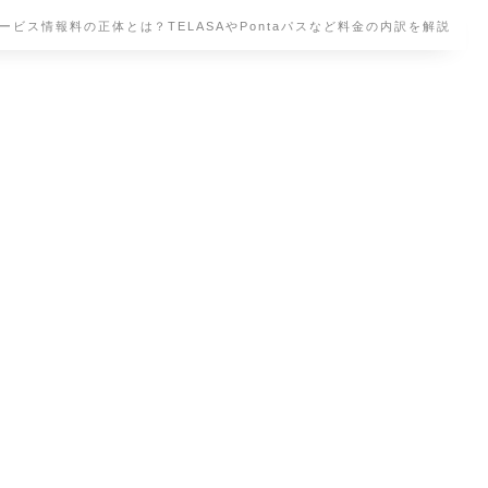
サービス情報料の正体とは？TELASAやPontaパスなど料金の内訳を解説