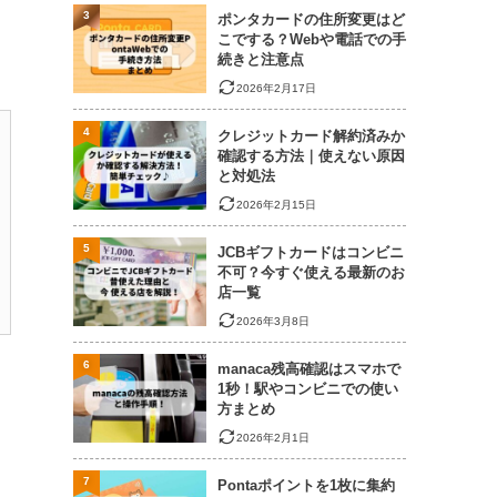
3
ポンタカードの住所変更はど
こでする？Webや電話での手
続きと注意点
2026年2月17日
4
クレジットカード解約済みか
確認する方法｜使えない原因
と対処法
2026年2月15日
5
JCBギフトカードはコンビニ
不可？今すぐ使える最新のお
店一覧
2026年3月8日
6
manaca残高確認はスマホで
1秒！駅やコンビニでの使い
方まとめ
2026年2月1日
7
Pontaポイントを1枚に集約