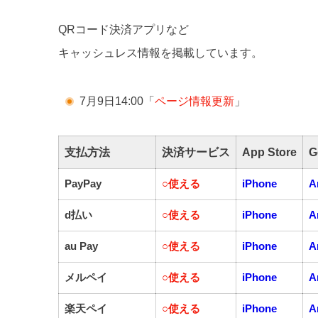
QRコード決済アプリなど
キャッシュレス情報を掲載しています。
7月9日14:00「
ページ情報更新
」
支払方法
決済サービス
App Store
G
PayPay
○
使える
iPhone
A
d払い
○
使える
iPhone
A
au Pay
○
使える
iPhone
A
メルペイ
○
使える
iPhone
A
楽天ペイ
○
使える
iPhone
A