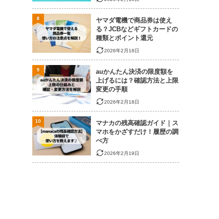
8
ヤマダ電機で商品券は使え
る？JCBなどギフトカードの
種類とポイント還元
2026年2月18日
9
auかんたん決済の限度額を
上げるには？確認方法と上限
変更の手順
2026年2月18日
10
マナカの残高確認ガイド｜ス
マホをかざすだけ！履歴の調
べ方
2026年2月19日