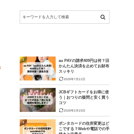
1
au PAYの請求409円は何？旧
かんたん決済を止めてお財布
が
スッキリ
2026年7月11日
2
JCBギフトカードをお得に使
う｜おつりの疑問と安く買う
コツ
2026年2月15日
3
ポンタカードの住所変更はど
こでする？Webや電話での手