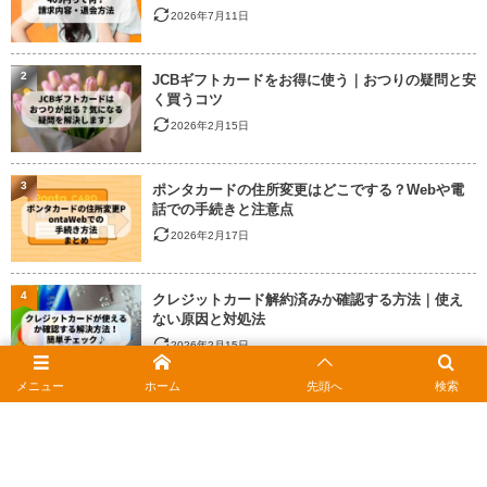
2026年7月11日
2
JCBギフトカードをお得に使う｜おつりの疑問と安
く買うコツ
2026年2月15日
3
ポンタカードの住所変更はどこでする？Webや電
話での手続きと注意点
2026年2月17日
4
クレジットカード解約済みか確認する方法｜使え
ない原因と対処法
2026年2月15日
メニュー
ホーム
先頭へ
検索
5
JCBギフトカードはコンビニ不可？今すぐ使える最
新のお店一覧
2026年3月8日