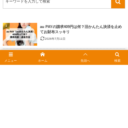
1
au PAYの請求409円は何？旧かんたん決済を止め
てお財布スッキリ
2026年7月11日
2
JCBギフトカードをお得に使う｜おつりの疑問と安
く買うコツ
メニュー
ホーム
先頭へ
検索
2026年2月15日
3
ポンタカードの住所変更はどこでする？Webや電
話での手続きと注意点
2026年2月17日
4
クレジットカード解約済みか確認する方法｜使え
ない原因と対処法
2026年2月15日