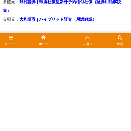
参照元：
野村證券 | 転換社債型新株予約権付社債（証券用語解説
集）
参照元：
大和証券 | ハイブリッド証券（用語解説）
メニュー
ホーム
先頭へ
検索
2026年1月28日
1