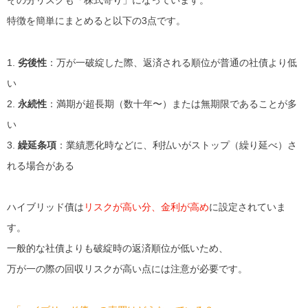
その分リスクも「株式寄り」になっています。
特徴を簡単にまとめると以下の3点です。
1.
劣後性
：万が一破綻した際、返済される順位が普通の社債より低
い
2.
永続性
：満期が超長期（数十年〜）または無期限であることが多
い
3.
繰延条項
：業績悪化時などに、利払いがストップ（繰り延べ）さ
れる場合がある
ハイブリッド債は
リスクが高い分、金利が高め
に設定されていま
す。
一般的な社債よりも破綻時の返済順位が低いため、
万が一の際の回収リスクが高い点には注意が必要です。