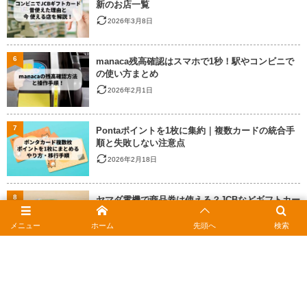
新のお店一覧
2026年3月8日
6
manaca残高確認はスマホで1秒！駅やコンビニで
の使い方まとめ
2026年2月1日
7
Pontaポイントを1枚に集約｜複数カードの統合手
順と失敗しない注意点
2026年2月18日
8
ヤマダ電機で商品券は使える？JCBなどギフトカー
ドの種類とポイント還元
メニュー
ホーム
先頭へ
検索
2026年2月18日
9
auかんたん決済の限度額を上げるには？確認方法
と上限変更の手順
2026年2月18日