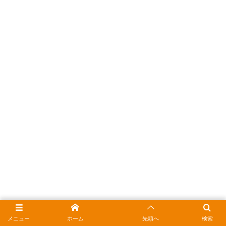
メニュー
ホーム
先頭へ
検索
まとめ｜用途に合わせて