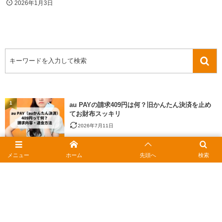
2026年1月3日
1
au PAYの請求409円は何？旧かんたん決済を止め
てお財布スッキリ
2026年7月11日
2
JCBギフトカードをお得に使う｜おつりの疑問と安
メニュー
ホーム
先頭へ
検索
く買うコツ
2026年2月15日
3
ポンタカードの住所変更はどこでする？Webや電
話での手続きと注意点