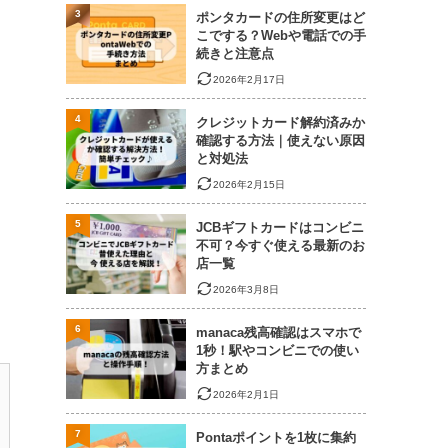
3
ポンタカードの住所変更はど
こでする？Webや電話での手
続きと注意点
2026年2月17日
4
クレジットカード解約済みか
確認する方法｜使えない原因
と対処法
2026年2月15日
5
JCBギフトカードはコンビニ
不可？今すぐ使える最新のお
店一覧
2026年3月8日
6
manaca残高確認はスマホで
1秒！駅やコンビニでの使い
方まとめ
2026年2月1日
7
Pontaポイントを1枚に集約