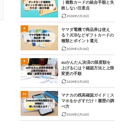
｜複数カードの統合手順と失
敗しない注意点
2026年2月18日
8
ヤマダ電機で商品券は使え
る？JCBなどギフトカードの
種類とポイント還元
2026年2月18日
9
auかんたん決済の限度額を
上げるには？確認方法と上限
変更の手順
2026年2月18日
10
マナカの残高確認ガイド｜ス
マホをかざすだけ！履歴の調
べ方
2026年2月19日