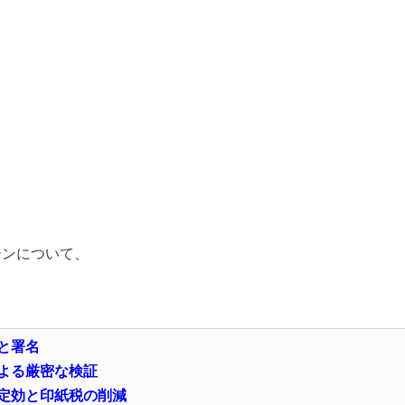
。
ーンについて、
と署名
よる厳密な検証
定効と印紙税の削減