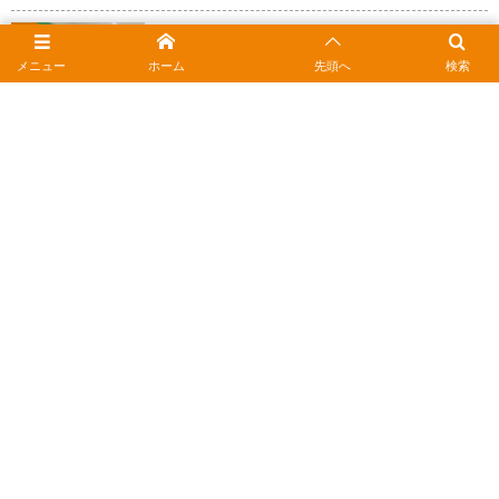
5
JCBギフトカードはコンビニ不可？今すぐ使える最
新のお店一覧
メニュー
ホーム
先頭へ
検索
2026年3月8日
6
manaca残高確認はスマホで1秒！駅やコンビニで
の使い方まとめ
2026年2月1日
7
Pontaポイントを1枚に集約｜複数カードの統合手
順と失敗しない注意点
2026年2月18日
8
ヤマダ電機で商品券は使える？JCBなどギフトカー
ドの種類とポイント還元
2026年2月18日
9
auかんたん決済の限度額を上げるには？確認方法