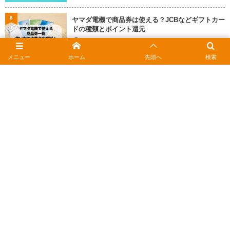
8
ヤマダ電機で商品券は使える？JCBなどギフトカー
ドの種類とポイント還元
2026年2月18日
メニュー
ホーム
先頭へ
検索
9
auかんたん決済の限度額を上げるには？確認方法
と上限変更の手順
2026年2月18日
10
マナカの残高確認ガイド｜スマホをかざすだけ！
履歴の調べ方
2026年2月19日