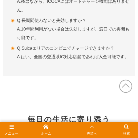
A.残念ながら、ICOCAにはオートチャージ機能はありませ
ん。
Q.長期間使わないと失効しますか？
A.10年間利用がない場合は失効しますが、窓口での再開も
可能です。
Q.Suicaエリアのコンビニでチャージできますか？
A.はい、全国の交通系IC対応店舗であれば入金可能です。
毎日の生活に寄り添う
ICOCAのまとめ
メニュー
ホーム
先頭へ
検索