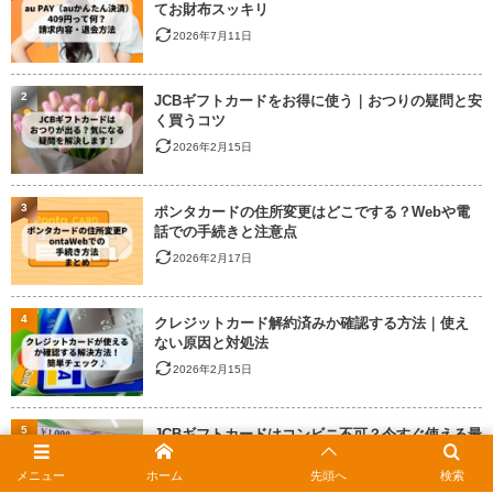
てお財布スッキリ
2026年7月11日
2
JCBギフトカードをお得に使う｜おつりの疑問と安
く買うコツ
2026年2月15日
3
ポンタカードの住所変更はどこでする？Webや電
話での手続きと注意点
2026年2月17日
4
クレジットカード解約済みか確認する方法｜使え
ない原因と対処法
2026年2月15日
5
JCBギフトカードはコンビニ不可？今すぐ使える最
新のお店一覧
メニュー
ホーム
先頭へ
検索
2026年3月8日