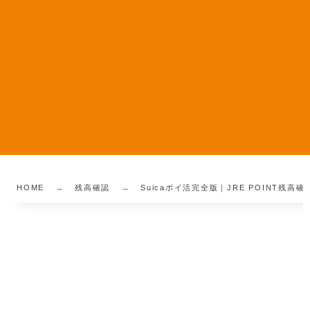
HOME
残高確認
Suicaポイ活完全版｜JRE POINT残高