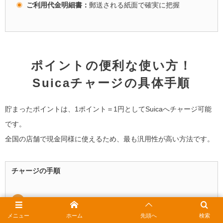
ご利用代金明細書：
郵送される紙面で確実に把握
ポイントの便利な使い方！
Suicaチャージの具体手順
貯まったポイントは、1ポイント＝1円としてSuicaへチャージ可能
です。
全国の店舗で現金同様に使えるため、最も汎用性が高い方法です。
チャージの手順
アプリやWEBでチャージの申込みを行う
メニュー
ホーム
先頭へ
検索
モバイルSuicaならスマホ操作で