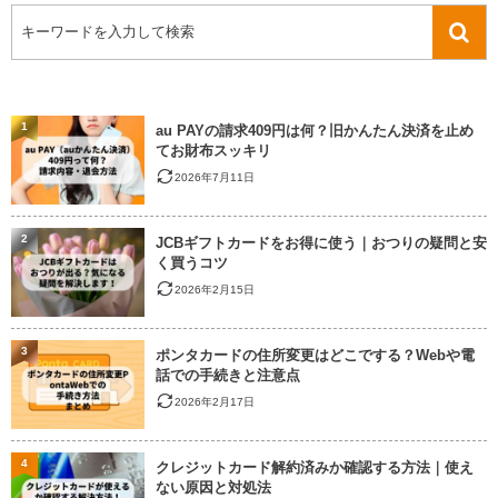
1
au PAYの請求409円は何？旧かんたん決済を止め
てお財布スッキリ
2026年7月11日
2
JCBギフトカードをお得に使う｜おつりの疑問と安
く買うコツ
2026年2月15日
3
ポンタカードの住所変更はどこでする？Webや電
話での手続きと注意点
2026年2月17日
4
クレジットカード解約済みか確認する方法｜使え
ない原因と対処法