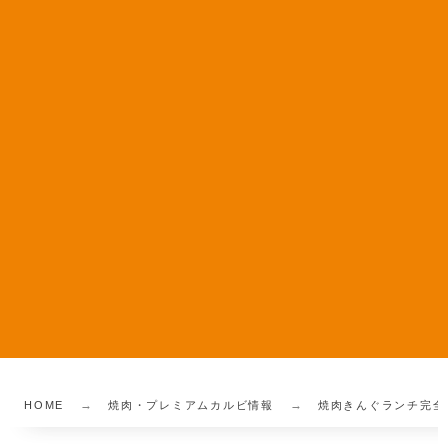
HOME
焼肉・プレミアムカルビ情報
焼肉きんぐランチ完全