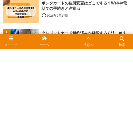
3
ポンタカードの住所変更はどこでする？Webや電
話での手続きと注意点
2026年2月17日
4
クレジットカード解約済みか確認する方法｜使え
ない原因と対処法
メニュー
ホーム
先頭へ
検索
2026年2月15日
5
JCBギフトカードはコンビニ不可？今すぐ使える最
新のお店一覧
2026年3月8日
6
manaca残高確認はスマホで1秒！駅やコンビニで
の使い方まとめ
2026年2月1日
7
Pontaポイントを1枚に集約｜複数カードの統合手
順と失敗しない注意点