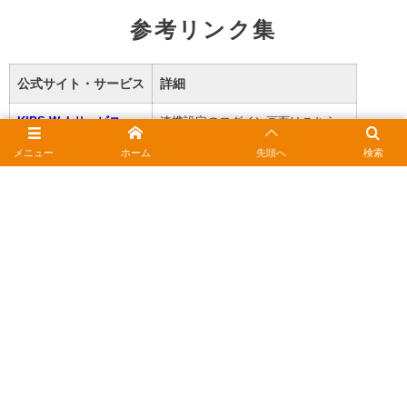
参考リンク集
公式サイト・サービス
詳細
KIPS Webサービス
連携設定のログイン画面はこちら。
メニュー
ホーム
先頭へ
検索
モバイルICOCA
AndroidでのICOCA設定ガイド。
Apple PayのICOCA
iPhoneでのICOCA設定ガイド。
KIPSカード公式サイト
カードの種類や入会方法の詳細。
2026年2月4日