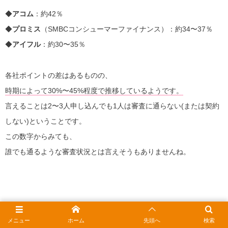
◆
アコム
：約42％
◆
プロミス
（SMBCコンシューマーファイナンス）：約34〜37％
◆
アイフル
：約30〜35％
各社ポイントの差はあるものの、
時期によって30%〜45%程度で推移しているようです。
言えることは2〜3人申し込んでも1人は審査に通らない(または契約
しない)ということです。
この数字からみても、
誰でも通るような審査状況とは言えそうもありませんね。
メニュー
ホーム
先頭へ
検索