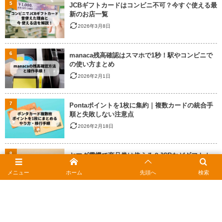
5
JCBギフトカードはコンビニ不可？今すぐ使える最
新のお店一覧
2026年3月8日
6
manaca残高確認はスマホで1秒！駅やコンビニで
の使い方まとめ
2026年2月1日
7
Pontaポイントを1枚に集約｜複数カードの統合手
順と失敗しない注意点
2026年2月18日
8
ヤマダ電機で商品券は使える？JCBなどギフトカー
ドの種類とポイント還元
メニュー
ホーム
先頭へ
検索
2026年2月18日
9
auかんたん決済の限度額を上げるには？確認方法
と上限変更の手順