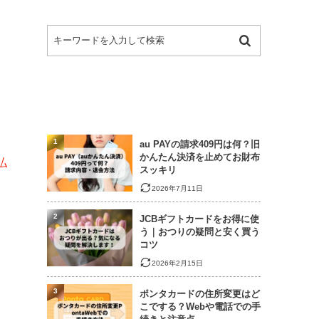
1
au PAYの請求409円は何？旧
かんたん決済を止めてお財布
払
スッキリ
2026年7月11日
2
JCBギフトカードをお得に使
う｜おつりの疑問と安く買う
コツ
2026年2月15日
3
ポンタカードの住所変更はど
こでする？Webや電話での手