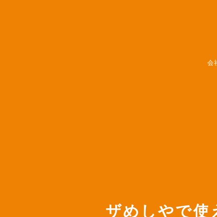
会
ザめしやで使