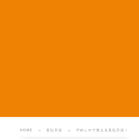
HOME
支払方法
ザめしやで使える支払方法！