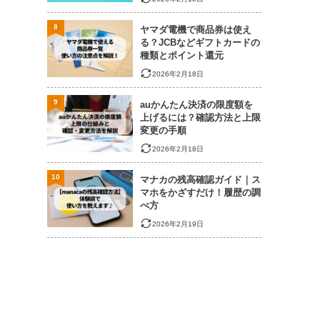
8
ヤマダ電機で商品券は使え
る？JCBなどギフトカードの
種類とポイント還元
2026年2月18日
9
auかんたん決済の限度額を
上げるには？確認方法と上限
変更の手順
2026年2月18日
10
マナカの残高確認ガイド｜ス
マホをかざすだけ！履歴の調
べ方
2026年2月19日