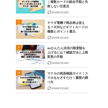
｜複数カードの統合手順と失
敗しない注意点
2026年2月18日
8
ヤマダ電機で商品券は使え
る？JCBなどギフトカードの
種類とポイント還元
2026年2月18日
9
auかんたん決済の限度額を
上げるには？確認方法と上限
変更の手順
2026年2月18日
10
マナカの残高確認ガイド｜ス
マホをかざすだけ！履歴の調
べ方
2026年2月19日