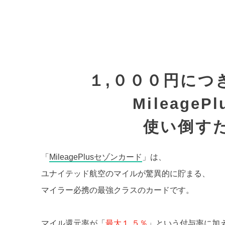
１,０００円につ
Mileage
使い倒す
「
MileagePlusセゾンカード
」は、
ユナイテッド航空のマイルが驚異的に貯まる、
マイラー必携の最強クラスのカードです。
マイル還元率が「
最大１.５％
」という付与率に加