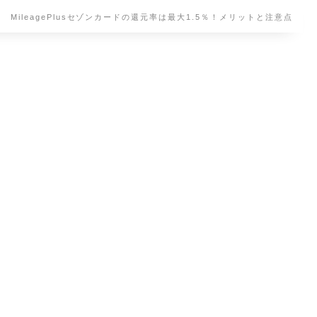
MileagePlusセゾンカードの還元率は最大1.5％！メリットと注意点