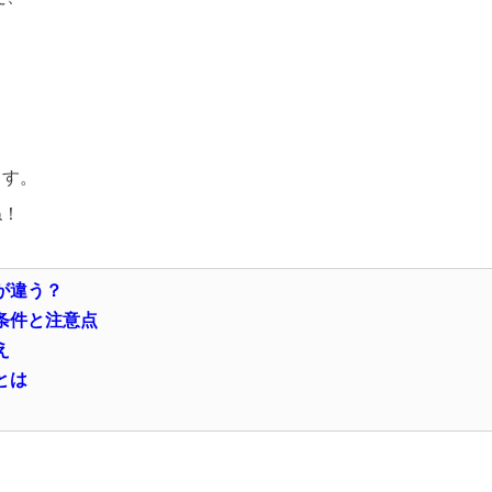
ます。
ね！
が違う？
条件と注意点
え
とは