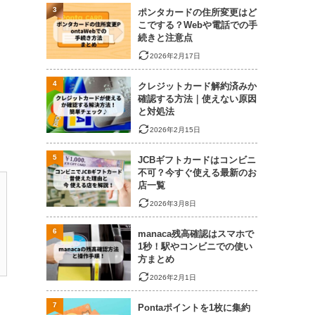
3
ポンタカードの住所変更はど
こでする？Webや電話での手
続きと注意点
2026年2月17日
4
クレジットカード解約済みか
確認する方法｜使えない原因
と対処法
2026年2月15日
5
JCBギフトカードはコンビニ
不可？今すぐ使える最新のお
店一覧
2026年3月8日
6
manaca残高確認はスマホで
1秒！駅やコンビニでの使い
方まとめ
2026年2月1日
7
Pontaポイントを1枚に集約