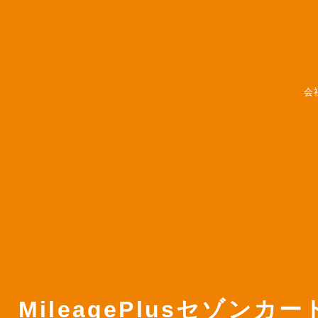
会
MileagePlusセゾン