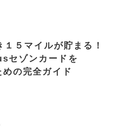
き１５マイルが貯まる！
Plusセゾンカードを
ための完全ガイド
え、