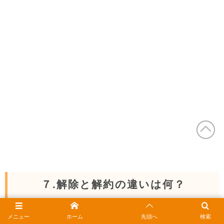
７.解除と解約の違いは何？
ニフモの手続きではよくこの二つの言葉が出てきます。
メニュー
ホーム
先頭へ
検索