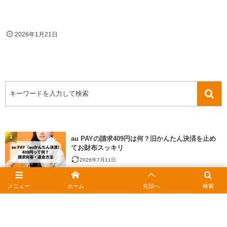
2026年1月21日
1
au PAYの請求409円は何？旧かんたん決済を止め
てお財布スッキリ
2026年7月11日
メニュー
ホーム
先頭へ
検索
2
JCBギフトカードをお得に使う｜おつりの疑問と安
く買うコツ
2026年2月15日