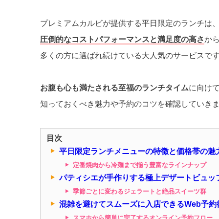
プレミアムカルビが提供する平日限定のランチは
圧倒的なコストパフォーマンスと満足度の高さ
か
多くの方に選ばれ続けている大人気のサービスで
お腹も心も満たされる至福のランチタイム
に向け
知っておくべき魅力や予約のコツを確認していき
目次
平日限定ランチメニューの特徴と価格帯の魅
定番焼肉から冷麺まで揃う豊富なラインナップ
パティシエが手作りする極上デザートビュッ
季節ごとに変わるジェラートと絶品スイーツ群
混雑を避けてスムーズに入店できるWeb予約
スマホから簡単に完了するオンライン予約フロー