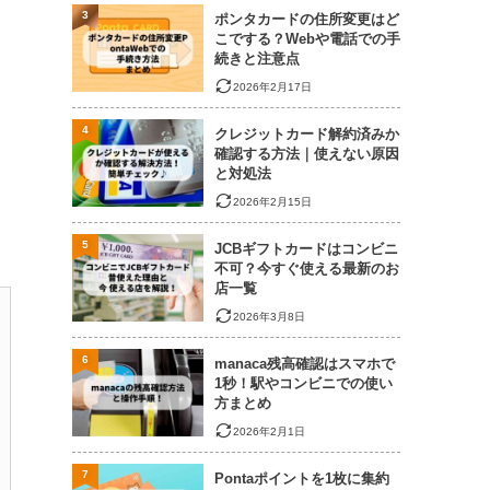
3
ポンタカードの住所変更はど
こでする？Webや電話での手
続きと注意点
2026年2月17日
4
クレジットカード解約済みか
確認する方法｜使えない原因
と対処法
2026年2月15日
5
JCBギフトカードはコンビニ
不可？今すぐ使える最新のお
店一覧
2026年3月8日
6
manaca残高確認はスマホで
1秒！駅やコンビニでの使い
方まとめ
2026年2月1日
7
Pontaポイントを1枚に集約