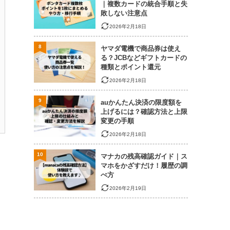
｜複数カードの統合手順と失
敗しない注意点
2026年2月18日
8
ヤマダ電機で商品券は使え
る？JCBなどギフトカードの
種類とポイント還元
2026年2月18日
9
auかんたん決済の限度額を
上げるには？確認方法と上限
変更の手順
2026年2月18日
10
マナカの残高確認ガイド｜ス
マホをかざすだけ！履歴の調
べ方
2026年2月19日