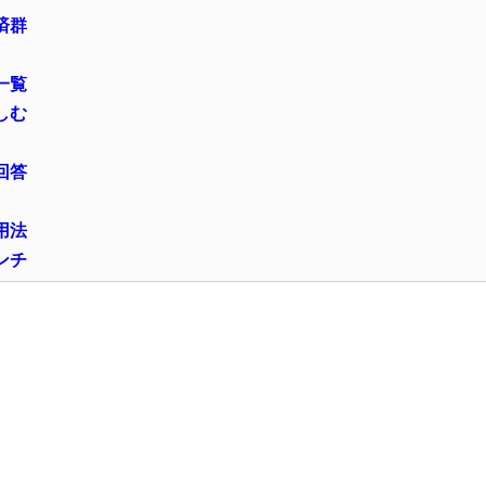
済群
一覧
しむ
回答
用法
ンチ