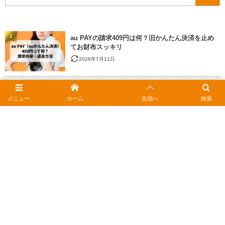
1
au PAYの請求409円は何？旧かんたん決済を止め
てお財布スッキリ
2026年7月11日
2
JCBギフトカードをお得に使う｜おつりの疑問と安
く買うコツ
メニュー
ホーム
先頭へ
検索
2026年2月15日
3
ポンタカードの住所変更はどこでする？Webや電
話での手続きと注意点
2026年2月17日
4
クレジットカード解約済みか確認する方法｜使え
ない原因と対処法
2026年2月15日