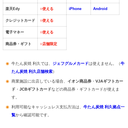
楽天Edy
○
使える
iPhone
Android
クレジットカード
○
使える
電子マネー
○
使える
商品券・ギフト
○
店舗限定
牛たん炭焼 利久では、
ジェフグルメカード
は使えません。（
牛
たん炭焼 利久店舗検索
）
商業施設に出店している場合、
イオン商品券
・
VJAギフトカー
ド
・
JCBギフトカード
などの商品券・ギフトカードが使えま
す。
利用可能なキャッシュレス支払方法は、
牛たん炭焼 利久拠点一
覧
から確認可能です。