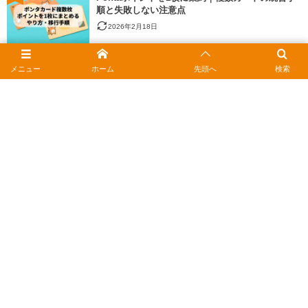
順と失敗しない注意点
2026年2月18日
8
ヤマダ電機で商品券は使える？JCBなどギフトカー
メニュー
ホーム
先頭へ
検索
ドの種類とポイント還元
2026年2月18日
9
auかんたん決済の限度額を上げるには？確認方法
と上限変更の手順
2026年2月18日
10
マナカの残高確認ガイド｜スマホをかざすだけ！
履歴の調べ方
2026年2月19日