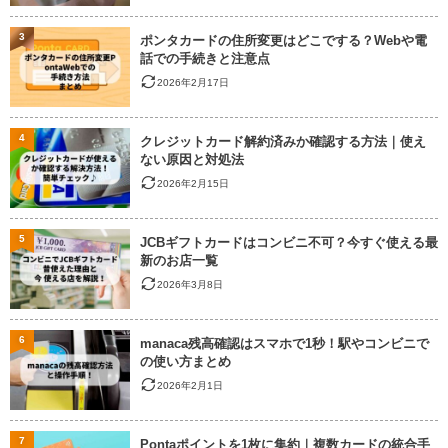
3
ポンタカードの住所変更はどこでする？Webや電
話での手続きと注意点
2026年2月17日
4
クレジットカード解約済みか確認する方法｜使え
ない原因と対処法
2026年2月15日
5
JCBギフトカードはコンビニ不可？今すぐ使える最
新のお店一覧
2026年3月8日
6
manaca残高確認はスマホで1秒！駅やコンビニで
の使い方まとめ
2026年2月1日
7
Pontaポイントを1枚に集約｜複数カードの統合手