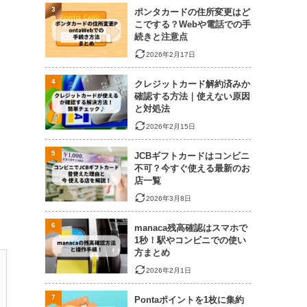
3
ポンタカードの住所変更はど
こでする？Webや電話での手
続きと注意点
2026年2月17日
4
クレジットカード解約済みか
確認する方法｜使えない原因
と対処法
2026年2月15日
5
JCBギフトカードはコンビニ
不可？今すぐ使える最新のお
店一覧
2026年3月8日
6
manaca残高確認はスマホで
1秒！駅やコンビニでの使い
方まとめ
2026年2月1日
7
Pontaポイントを1枚に集約