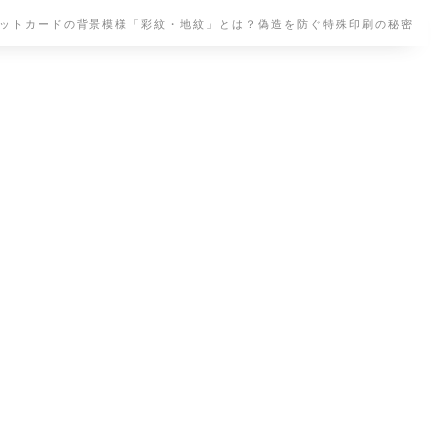
ットカードの背景模様「彩紋・地紋」とは？偽造を防ぐ特殊印刷の秘密