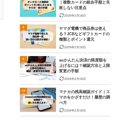
｜複数カードの統合手順と失
敗しない注意点
2026年2月18日
8
ヤマダ電機で商品券は使え
る？JCBなどギフトカードの
種類とポイント還元
2026年2月18日
9
auかんたん決済の限度額を
上げるには？確認方法と上限
変更の手順
2026年2月18日
10
マナカの残高確認ガイド｜ス
マホをかざすだけ！履歴の調
べ方
2026年2月19日