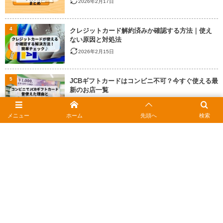
2026年2月17日
4
クレジットカード解約済みか確認する方法｜使え
ない原因と対処法
2026年2月15日
5
JCBギフトカードはコンビニ不可？今すぐ使える最
新のお店一覧
2026年3月8日
メニュー
ホーム
先頭へ
検索
6
manaca残高確認はスマホで1秒！駅やコンビニで
の使い方まとめ
2026年2月1日
7
Pontaポイントを1枚に集約｜複数カードの統合手
順と失敗しない注意点
2026年2月18日