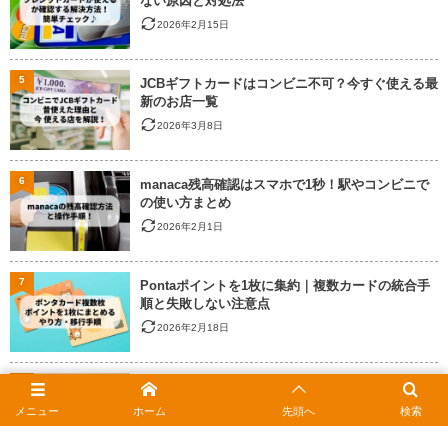
ない原因と対処法
2026年2月15日
5
JCBギフトカードはコンビニ不可？今すぐ使える最
新のお店一覧
2026年3月8日
6
manaca残高確認はスマホで1秒！駅やコンビニで
の使い方まとめ
2026年2月1日
7
Pontaポイントを1枚に集約｜複数カードの統合手
順と失敗しない注意点
2026年2月18日
8
ヤマダ電機で商品券は使える？JCBなどギフトカー
ドの種類とポイント還元
メニュー
ホーム
先頭へ
検索
2026年2月18日