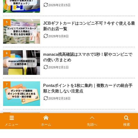
2026年2月15日
5
JCBギフトカードはコンビニ不可？今すぐ使える最
新のお店一覧
2026年3月8日
6
manaca残高確認はスマホで1秒！駅やコンビニで
の使い方まとめ
2026年2月1日
7
Pontaポイントを1枚に集約｜複数カードの統合手
順と失敗しない注意点
2026年2月18日
8
ヤマダ電機で商品券は使える？JCBなどギフトカー
ドの種類とポイント還元
メニュー
ホーム
先頭へ
検索
2026年2月18日