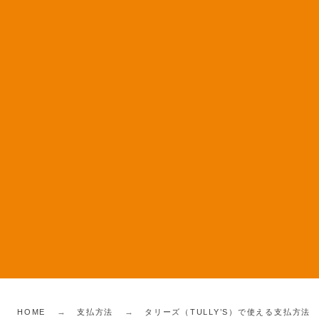
HOME
支払方法
タリーズ（TULLY’S）で使える支払方法