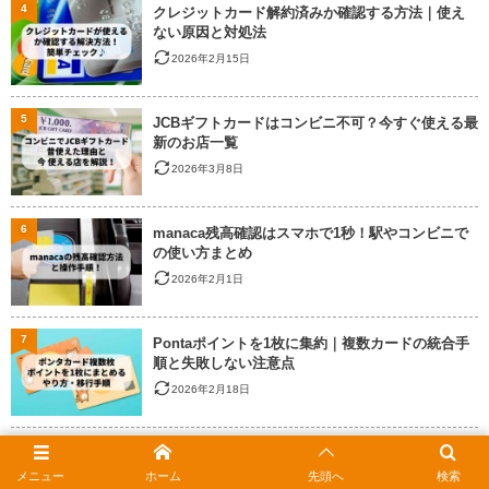
4
クレジットカード解約済みか確認する方法｜使え
ない原因と対処法
2026年2月15日
5
JCBギフトカードはコンビニ不可？今すぐ使える最
新のお店一覧
2026年3月8日
6
manaca残高確認はスマホで1秒！駅やコンビニで
の使い方まとめ
2026年2月1日
7
Pontaポイントを1枚に集約｜複数カードの統合手
順と失敗しない注意点
2026年2月18日
8
ヤマダ電機で商品券は使える？JCBなどギフトカー
ドの種類とポイント還元
メニュー
ホーム
先頭へ
検索