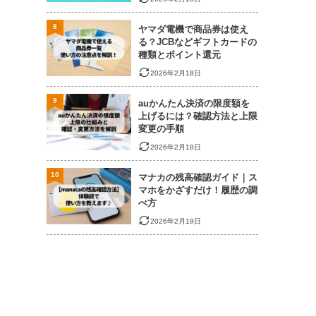
8
ヤマダ電機で商品券は使え
る？JCBなどギフトカードの
種類とポイント還元
2026年2月18日
9
auかんたん決済の限度額を
上げるには？確認方法と上限
変更の手順
2026年2月18日
10
マナカの残高確認ガイド｜ス
マホをかざすだけ！履歴の調
べ方
2026年2月19日