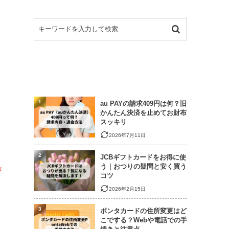
1
au PAYの請求409円は何？旧
かんたん決済を止めてお財布
スッキリ
2026年7月11日
2
JCBギフトカードをお得に使
う｜おつりの疑問と安く買う
が
コツ
2026年2月15日
3
ポンタカードの住所変更はど
こでする？Webや電話での手