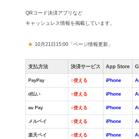
QRコード決済アプリなど
キャッシュレス情報を掲載しています。
10月21日15:00「ページ情報更新」
支払方法
決済サービス
App Store
G
PayPay
○
使える
iPhone
A
d払い
○
使える
iPhone
A
au Pay
○
使える
iPhone
A
メルペイ
○
使える
iPhone
A
楽天ペイ
○
使える
iPhone
A