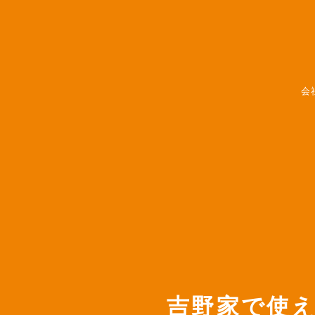
会
吉野家で使