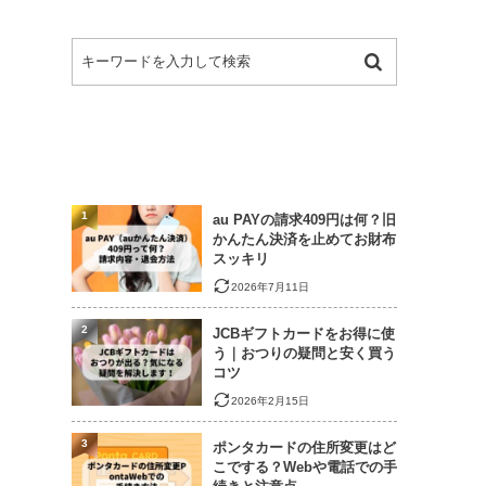
1
au PAYの請求409円は何？旧
かんたん決済を止めてお財布
スッキリ
2026年7月11日
2
JCBギフトカードをお得に使
う｜おつりの疑問と安く買う
コツ
2026年2月15日
3
ポンタカードの住所変更はど
こでする？Webや電話での手