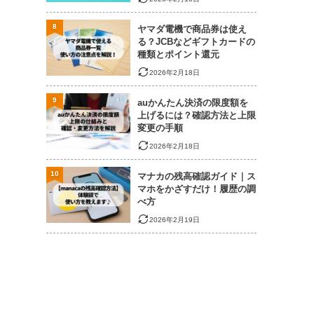
8
ヤマダ電機で商品券は使え
る？JCBなどギフトカードの
種類とポイント還元
2026年2月18日
9
auかんたん決済の限度額を
上げるには？確認方法と上限
変更の手順
2026年2月18日
10
マナカの残高確認ガイド｜ス
マホをかざすだけ！履歴の調
べ方
2026年2月19日