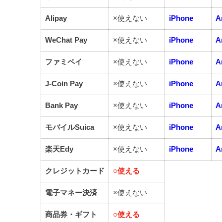
Alipay
×使えない
iPhone
A
WeChat Pay
×使えない
iPhone
A
ファミペイ
×使えない
iPhone
A
J-Coin Pay
×使えない
iPhone
A
Bank Pay
×使えない
iPhone
A
モバイルSuica
×使えない
iPhone
A
楽天Edy
×使えない
iPhone
A
クレジットカード
○
使える
電子マネー決済
×使えない
商品券・ギフト
○
使える