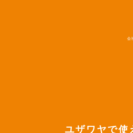
会
ユザワヤで使