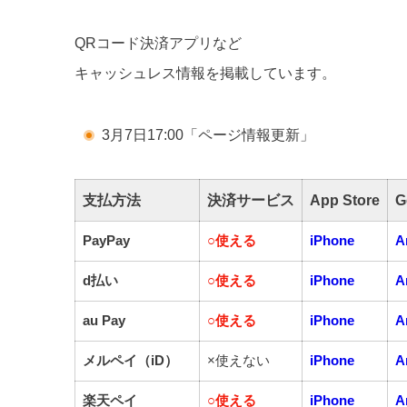
QRコード決済アプリなど
キャッシュレス情報を掲載しています。
3月7日17:00「ページ情報更新」
支払方法
決済サービス
App Store
G
PayPay
○
使える
iPhone
A
d払い
○
使える
iPhone
A
au Pay
○
使える
iPhone
A
メルペイ（iD）
×使えない
iPhone
A
楽天ペイ
○
使える
iPhone
A